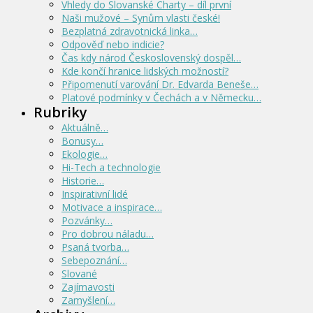
Vhledy do Slovanské Charty – díl první
Naši mužové – Synům vlasti české!
Bezplatná zdravotnická linka…
Odpověď nebo indicie?
Čas kdy národ Československý dospěl…
Kde končí hranice lidských možností?
Připomenutí varování Dr. Edvarda Beneše…
Platové podmínky v Čechách a v Německu…
Rubriky
Aktuálně…
Bonusy…
Ekologie…
Hi-Tech a technologie
Historie…
Inspirativní lidé
Motivace a inspirace…
Pozvánky…
Pro dobrou náladu…
Psaná tvorba…
Sebepoznání…
Slované
Zajímavosti
Zamyšlení…