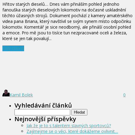
Hřitov starých dieselů… Dnes vám přináším pohled jednoho
fanouška starých dieselových lokomotiv na dočasné uskladnění
těchto úžasných strojů. Dokument pochází z kamery amatérského
videa pana Briana, který navštívil se svým synem místo odpočinku
lokomotiv. Komentář je sice neodborný, ale přináší osobní pohled
a emoce. Pro mě jsou to tisíce tun nezpracované oceli a železa,
které se jen tak povalují...
Celý článek
Kamil Bolek
0
Vyhledávání článků
Vyhledávání
Nejnovější příspěvky
Jak že je to s talentem slavných sportovců?
Zajímejme se o věci, které dokážeme ovlivnit…