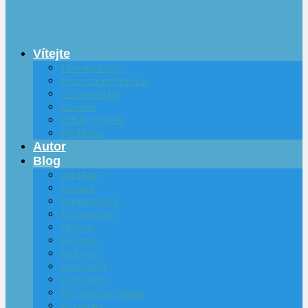
Vítejte
Témata blogu
Provozní informace
Osobní údaje
Cookies
Odběr novinek
Přihlášení
Autor
Blog
Aktuálně
Slované
Sebepoznání
Technologie
Historie
Ekologie
Motivace
Inspirátoři
Zamyšlení
Pro dobrou náladu
Pozvánky