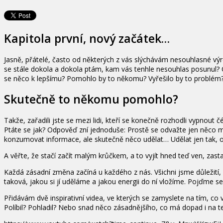
Kapitola první, nový začátek…
Jasně, přátelé, často od některých z vás slýchávám nesouhlasné výro
se stále dokola a dokola ptám, kam vás tenhle nesouhlas posunul? Co
se něco k lepšímu? Pomohlo by to někomu? Vyřešilo by to problém
Skutečně to někomu pomohlo?
Takže, zařadili jste se mezi lidi, kteří se konečně rozhodli vypnout
Ptáte se jak? Odpověď zní jednoduše: Prostě se odvažte jen něco
konzumovat informace, ale skutečně něco udělat… Udělat jen tak, 
A věřte, že stačí začít malým krůčkem, a to vyjít hned teď ven, zasta
Každá zásadní změna začíná u každého z nás. Všichni jsme důležití,
taková, jakou si jí uděláme a jakou energii do ní vložíme. Pojďme 
Přidávám dvě inspirativní videa, ve kterých se zamyslete na tím, c
Políbil? Pohladil? Nebo snad něco zásadnějšího, co má dopad i na t