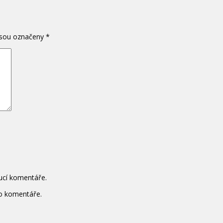
jsou označeny
*
ucí komentáře.
to komentáře.