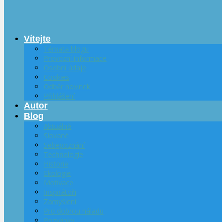
Vítejte
Témata blogu
Provozní informace
Osobní údaje
Cookies
Odběr novinek
Přihlášení
Autor
Blog
Aktuálně
Slované
Sebepoznání
Technologie
Historie
Ekologie
Motivace
Inspirátoři
Zamyšlení
Pro dobrou náladu
Pozvánky