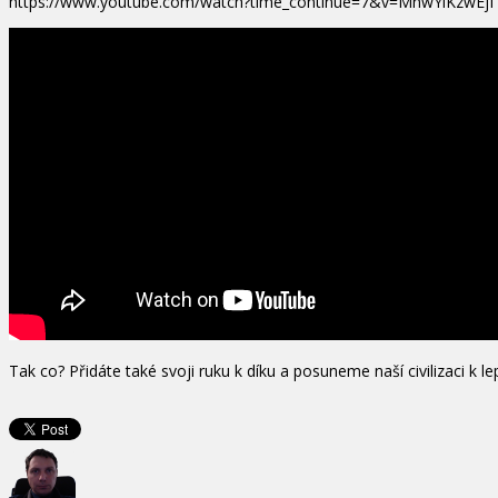
https://www.youtube.com/watch?time_continue=7&v=MnwYiKzwEjI
Tak co? Přidáte také svoji ruku k díku a posuneme naší civilizaci k 