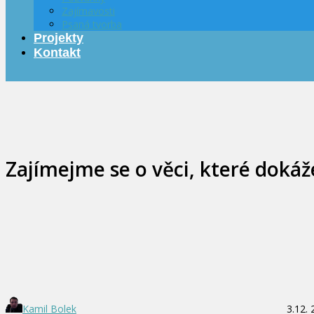
Zajímavosti
Psaná tvorba
Projekty
Kontakt
Zajímejme se o věci, které doká
Kamil Bolek
3.12.