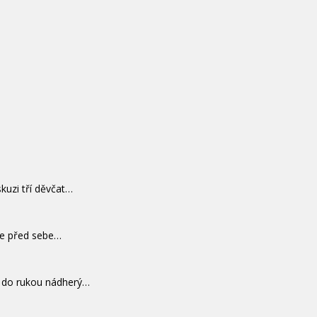
kuzi tří děvčat…
se před sebe…
l do rukou nádherý…