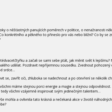
ky o něšťastných panujících poměrech v politice, o nenažranosti někte
 konkrétního a pěkného to přineslo pro vás nebo bližní? Co by se změ
?
 čétédvacetčtyřku a začali se sami sebe ptát, jak měnit svět k lepším
 malého udělat. Pozdravit nepříjemnou sousedku. Zvednout pohozený
od srdce…
vit se, zavřít oči, zhluboka se nadechnout a po otevření se několik ch
 všichni máme stejnou porci energie a magie a stejnou odpovědnost. P
se tedy všichni vzájemně inspirovat svým jedinečným talentem…
o vše mohla a ovlivnila tato krásná a nečekaná akce v životě náhodný
ebe?