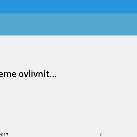
žeme ovlivnit…
 2017
0