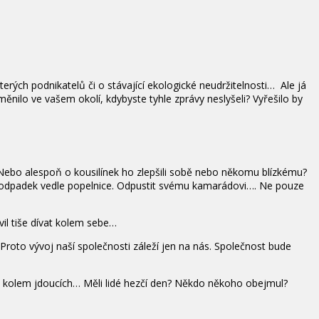
rých podnikatelů či o stávající ekologické neudržitelnosti… Ale já
nilo ve vašem okolí, kdybyste tyhle zprávy neslyšeli? Vyřešilo by
u? Nebo alespoň o kousilínek ho zlepšili sobě nebo někomu blízkému?
 odpadek vedle popelnice. Odpustit svému kamarádovi…. Ne pouze
vil tiše dívat kolem sebe…
roto vývoj naší společnosti záleží jen na nás. Společnost bude
ch kolem jdoucích… Měli lidé hezčí den? Někdo někoho obejmul?