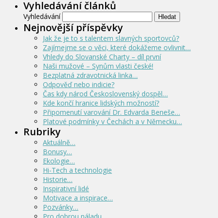
Vyhledávání článků
Vyhledávání
Nejnovější příspěvky
Jak že je to s talentem slavných sportovců?
Zajímejme se o věci, které dokážeme ovlivnit…
Vhledy do Slovanské Charty – díl první
Naši mužové – Synům vlasti české!
Bezplatná zdravotnická linka…
Odpověď nebo indicie?
Čas kdy národ Československý dospěl…
Kde končí hranice lidských možností?
Připomenutí varování Dr. Edvarda Beneše…
Platové podmínky v Čechách a v Německu…
Rubriky
Aktuálně…
Bonusy…
Ekologie…
Hi-Tech a technologie
Historie…
Inspirativní lidé
Motivace a inspirace…
Pozvánky…
Pro dobrou náladu…