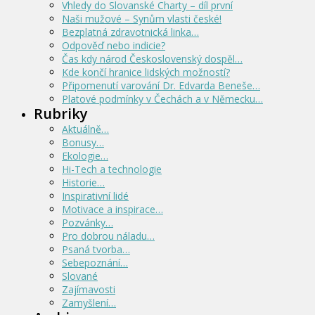
Vhledy do Slovanské Charty – díl první
Naši mužové – Synům vlasti české!
Bezplatná zdravotnická linka…
Odpověď nebo indicie?
Čas kdy národ Československý dospěl…
Kde končí hranice lidských možností?
Připomenutí varování Dr. Edvarda Beneše…
Platové podmínky v Čechách a v Německu…
Rubriky
Aktuálně…
Bonusy…
Ekologie…
Hi-Tech a technologie
Historie…
Inspirativní lidé
Motivace a inspirace…
Pozvánky…
Pro dobrou náladu…
Psaná tvorba…
Sebepoznání…
Slované
Zajímavosti
Zamyšlení…