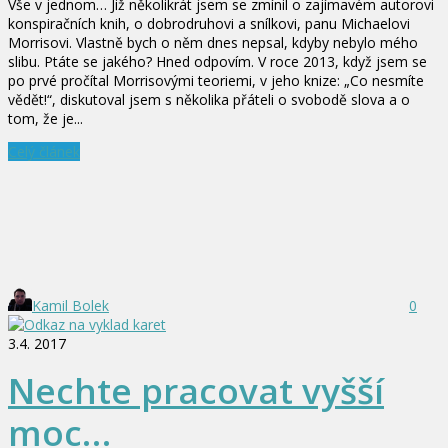
Vše v jednom… Již několikrát jsem se zmínil o zajímavém autorovi
konspiračních knih, o dobrodruhovi a snílkovi, panu Michaelovi
Morrisovi. Vlastně bych o něm dnes nepsal, kdyby nebylo mého
slibu. Ptáte se jakého? Hned odpovím. V roce 2013, když jsem se
po prvé pročítal Morrisovými teoriemi, v jeho knize: „Co nesmíte
vědět!“, diskutoval jsem s několika přáteli o svobodě slova a o
tom, že je...
Celý článek
Kamil Bolek
0
3.4. 2017
Nechte pracovat vyšší
moc…