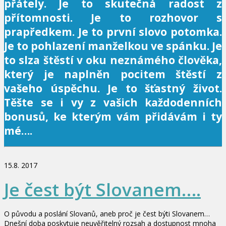
přátely. Je to skutečná radost z
přítomnosti. Je to rozhovor s
prapředkem. Je to první slovo potomka.
Je to pohlazení manželkou ve spánku. Je
to slza štěstí v oku neznámého člověka,
který je naplněn pocitem štěstí z
vašeho úspěchu. Je to šťastný život.
Těšte se i vy z vašich každodenních
bonusů, ke kterým vám přidávám i ty
mé….
15.8. 2017
Je čest být Slovanem….
O původu a poslání Slovanů, aneb proč je čest býti Slovanem…
Dnešní doba poskytuje neuvěřitelný rozsah a dostupnost mnoha