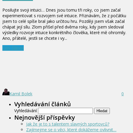
Posilujte svoji intuici… Dnes jsou tomu tři roky, co jsem začal
experimentovat s rozvojem své intuice. Přiznávám, že z počátku
jsem to celé spíše bral jako určitou hru. Později jsem však začal
chápat její sílu. Zlom přišel před dvěma roky, kdy jsem sledoval
výsledky rozvoje intuice konkrétního člověka, které mě ohromily.
Ano, přátelé, jestli se chcete i vy...
Celý článek
Kamil Bolek
0
Vyhledávání článků
Vyhledávání
Nejnovější příspěvky
Jak že je to s talentem slavných sportovců?
Zajímejme se o věci, které dokážeme ovlivnit…