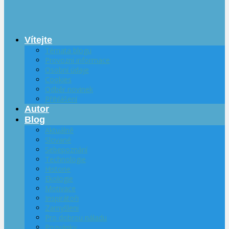
Vítejte
Témata blogu
Provozní informace
Osobní údaje
Cookies
Odběr novinek
Přihlášení
Autor
Blog
Aktuálně
Slované
Sebepoznání
Technologie
Historie
Ekologie
Motivace
Inspirátoři
Zamyšlení
Pro dobrou náladu
Pozvánky