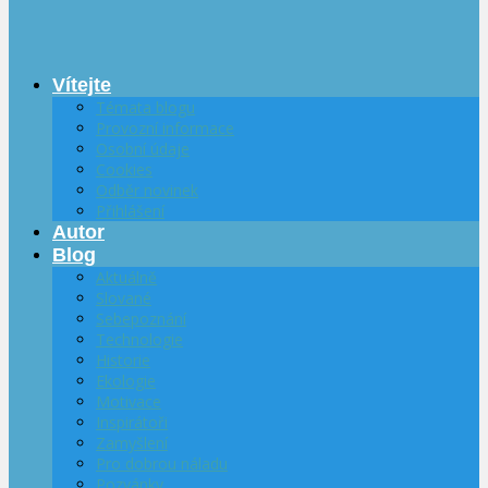
Vítejte
Témata blogu
Provozní informace
Osobní údaje
Cookies
Odběr novinek
Přihlášení
Autor
Blog
Aktuálně
Slované
Sebepoznání
Technologie
Historie
Ekologie
Motivace
Inspirátoři
Zamyšlení
Pro dobrou náladu
Pozvánky