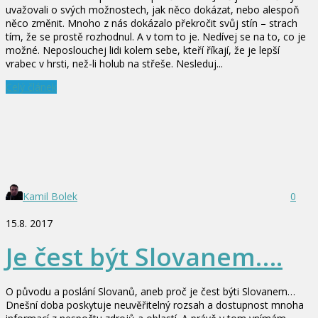
uvažovali o svých možnostech, jak něco dokázat, nebo alespoň
něco změnit. Mnoho z nás dokázalo překročit svůj stín – strach
tím, že se prostě rozhodnul. A v tom to je. Nedívej se na to, co je
možné. Neposlouchej lidi kolem sebe, kteří říkají, že je lepší
vrabec v hrsti, než-li holub na střeše. Nesleduj...
Celý článek
Kamil Bolek
0
15.8. 2017
Je čest být Slovanem….
O původu a poslání Slovanů, aneb proč je čest býti Slovanem…
Dnešní doba poskytuje neuvěřitelný rozsah a dostupnost mnoha