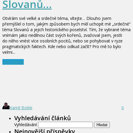
Slovanů…
Otvírám své velké a srdečné téma, vítejte… Dlouho jsem
přemýšlel o tom, jakým způsobem bych měl uchopit mé „srdečné“
téma Slovanů a jejich historického poselství. Tím, že vybrané téma
vnímám jako nedílnou část svých kořenů, zvažoval jsem, jestli
do něho vnést více osobních pocitů, nebo se pohybovat v ryze
pragmatických faktech. Kde nebo odkud začít? Pro mě to bylo
velmi...
Celý článek
Kamil Bolek
0
Vyhledávání článků
Vyhledávání
Nejnovější příspěvky