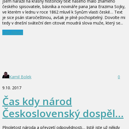
jsem narazil na krásný historický text našeho málo známého
českého spisovatele, básníka a novináře pana Jana Erazima Sojky,
ve kterém v lednu v roce 1862 mluvil k Synům vlasti české… Text
je sice psán staročeštinou, avšak je plně pochopitelný. Dovolte mi
tedy v dnešní sváteční den citovat moudrá slova muže, který se...
Celý článek
Kamil Bolek
0
9.10. 2017
Čas kdy národ
Československý dospěl…
Plnoletost národa a převzetí odpovědnosti… Jistě jste už někdy