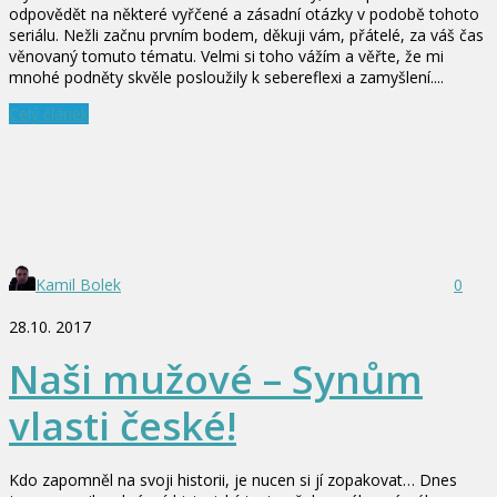
odpovědět na některé vyřčené a zásadní otázky v podobě tohoto
seriálu. Nežli začnu prvním bodem, děkuji vám, přátelé, za váš čas
věnovaný tomuto tématu. Velmi si toho vážím a věřte, že mi
mnohé podněty skvěle posloužily k sebereflexi a zamyšlení....
Celý článek
Kamil Bolek
0
28.10. 2017
Naši mužové – Synům
vlasti české!
Kdo zapomněl na svoji historii, je nucen si jí zopakovat… Dnes