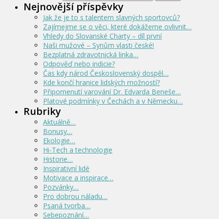
Nejnovější příspěvky
Jak že je to s talentem slavných sportovců?
Zajímejme se o věci, které dokážeme ovlivnit…
Vhledy do Slovanské Charty – díl první
Naši mužové – Synům vlasti české!
Bezplatná zdravotnická linka…
Odpověď nebo indicie?
Čas kdy národ Československý dospěl…
Kde končí hranice lidských možností?
Připomenutí varování Dr. Edvarda Beneše…
Platové podmínky v Čechách a v Německu…
Rubriky
Aktuálně…
Bonusy…
Ekologie…
Hi-Tech a technologie
Historie…
Inspirativní lidé
Motivace a inspirace…
Pozvánky…
Pro dobrou náladu…
Psaná tvorba…
Sebepoznání…