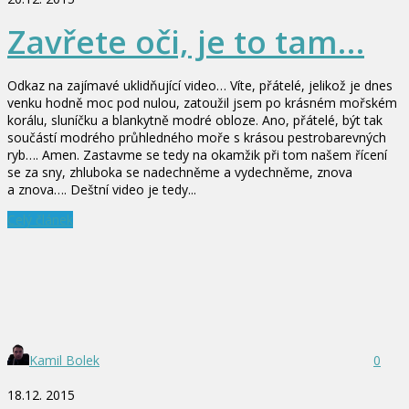
Zavřete oči, je to tam…
Odkaz na zajímavé uklidňující video… Víte, přátelé, jelikož je dnes
venku hodně moc pod nulou, zatoužil jsem po krásném mořském
korálu, sluníčku a blankytně modré obloze. Ano, přátelé, být tak
součástí modrého průhledného moře s krásou pestrobarevných
ryb…. Amen. Zastavme se tedy na okamžik při tom našem řícení
se za sny, zhluboka se nadechněme a vydechněme, znova
a znova…. Deštní video je tedy...
Celý článek
Kamil Bolek
0
18.12. 2015