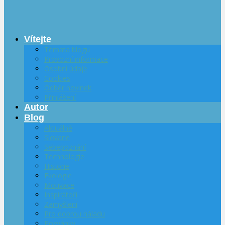
Vítejte
Témata blogu
Provozní informace
Osobní údaje
Cookies
Odběr novinek
Přihlášení
Autor
Blog
Aktuálně
Slované
Sebepoznání
Technologie
Historie
Ekologie
Motivace
Inspirátoři
Zamyšlení
Pro dobrou náladu
Pozvánky