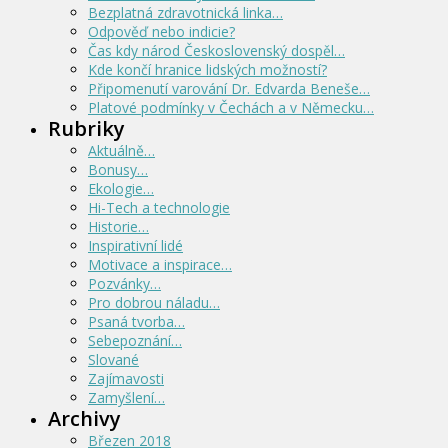
Bezplatná zdravotnická linka…
Odpověď nebo indicie?
Čas kdy národ Československý dospěl…
Kde končí hranice lidských možností?
Připomenutí varování Dr. Edvarda Beneše…
Platové podmínky v Čechách a v Německu…
Rubriky
Aktuálně…
Bonusy…
Ekologie…
Hi-Tech a technologie
Historie…
Inspirativní lidé
Motivace a inspirace…
Pozvánky…
Pro dobrou náladu…
Psaná tvorba…
Sebepoznání…
Slované
Zajímavosti
Zamyšlení…
Archivy
Březen 2018