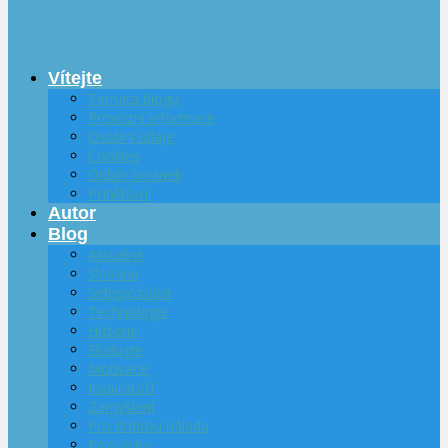
Vítejte
Témata blogu
Provozní informace
Osobní údaje
Cookies
Odběr novinek
Přihlášení
Autor
Blog
Aktuálně
Slované
Sebepoznání
Technologie
Historie
Ekologie
Motivace
Inspirátoři
Zamyšlení
Pro dobrou náladu
Pozvánky