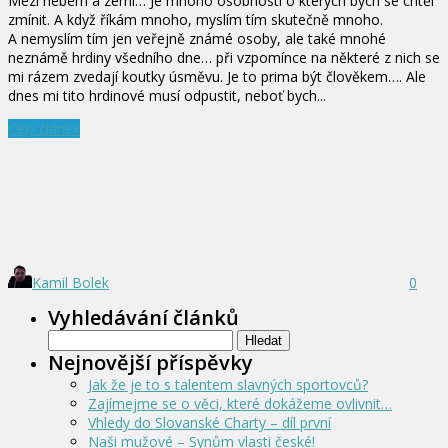
Mezi nebem a zemí… Je mnoho osobností o kterých bych se chtěl
zmínit. A když říkám mnoho, myslím tím skutečně mnoho.
A nemyslím tím jen veřejně známé osoby, ale také mnohé
neznámě hrdiny všedního dne… při vzpomínce na některé z nich se
mi rázem zvedají koutky úsměvu. Je to prima být člověkem…. Ale
dnes mi tito hrdinové musí odpustit, neboť bych...
Celý článek
Kamil Bolek
0
Vyhledávání článků
Vyhledávání
Nejnovější příspěvky
Jak že je to s talentem slavných sportovců?
Zajímejme se o věci, které dokážeme ovlivnit…
Vhledy do Slovanské Charty – díl první
Naši mužové – Synům vlasti české!