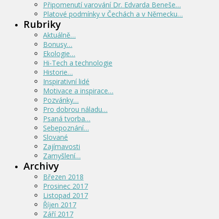
Připomenutí varování Dr. Edvarda Beneše…
Platové podmínky v Čechách a v Německu…
Rubriky
Aktuálně…
Bonusy…
Ekologie…
Hi-Tech a technologie
Historie…
Inspirativní lidé
Motivace a inspirace…
Pozvánky…
Pro dobrou náladu…
Psaná tvorba…
Sebepoznání…
Slované
Zajímavosti
Zamyšlení…
Archivy
Březen 2018
Prosinec 2017
Listopad 2017
Říjen 2017
Září 2017