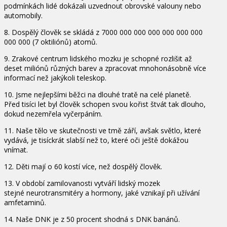
podmínkách lidé dokázali uzvednout obrovské valouny nebo
automobily.
8. Dospělý člověk se skládá z 7000 000 000 000 000 000 000
000 000 (7 oktiliónů) atomů.
9. Zrakové centrum lidského mozku je schopné rozlišit až
deset miliónů různých barev a zpracovat mnohonásobně více
informací než jakýkoli teleskop.
10. Jsme nejlepšími běžci na dlouhé tratě na celé planetě.
Před tisíci let byl člověk schopen svou kořist štvát tak dlouho,
dokud nezemřela vyčerpáním.
11. Naše tělo ve skutečnosti ve tmě září, avšak světlo, které
vydává, je tisíckrát slabší než to, které oči ještě dokážou
vnímat.
12. Děti mají o 60 kostí více, než dospělý člověk.
13. V období zamilovanosti vytváří lidský mozek
stejné neurotransmitéry a hormony, jaké vznikají při užívání
amfetaminů.
14. Naše DNK je z 50 procent shodná s DNK banánů.