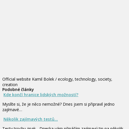
Official website Kamil Bolek / ecology, technology, society,
creation
Podobné články
Kde končí hranice lidských možností?
Myslíte si, že je něco nemožné? Dnes jsem si připravil jedno
zajímavé…
Několik zajímavých testů...
Testy trochu jinak... Dneska vám přináším zajímavý tip na několik