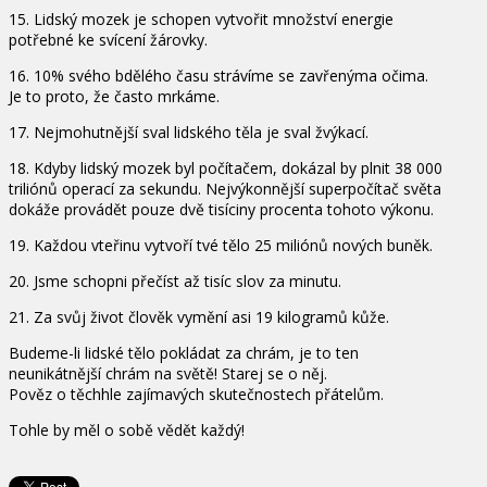
15. Lidský mozek je schopen vytvořit množství energie
potřebné ke svícení žárovky.
16. 10% svého bdělého času strávíme se zavřenýma očima.
Je to proto, že často mrkáme.
17. Nejmohutnější sval lidského těla je sval žvýkací.
18. Kdyby lidský mozek byl počítačem, dokázal by plnit 38 000
triliónů operací za sekundu. Nejvýkonnější superpočítač světa
dokáže provádět pouze dvě tisíciny procenta tohoto výkonu.
19. Každou vteřinu vytvoří tvé tělo 25 miliónů nových buněk.
20. Jsme schopni přečíst až tisíc slov za minutu.
21. Za svůj život člověk vymění asi 19 kilogramů kůže.
Budeme-li lidské tělo pokládat za chrám, je to ten
neunikátnější chrám na světě! Starej se o něj.
Pověz o těchhle zajímavých skutečnostech přátelům.
Tohle by měl o sobě vědět každý!