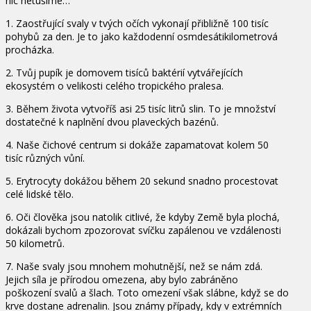
nic netušíme…
1. Zaostřující svaly v tvých očích vykonají přibližně 100 tisíc
pohybů za den. Je to jako každodenní osmdesátikilometrová
procházka.
2. Tvůj pupík je domovem tisíců baktérií vytvářejících
ekosystém o velikosti celého tropického pralesa.
3. Během života vytvoříš asi 25 tisíc litrů slin. To je množství
dostatečné k naplnění dvou plaveckých bazénů.
4. Naše čichové centrum si dokáže zapamatovat kolem 50
tisíc různých vůní.
5. Erytrocyty dokážou během 20 sekund snadno procestovat
celé lidské tělo.
6. Oči člověka jsou natolik citlivé, že kdyby Země byla plochá,
dokázali bychom zpozorovat svíčku zapálenou ve vzdálenosti
50 kilometrů.
7. Naše svaly jsou mnohem mohutnější, než se nám zdá.
Jejich síla je přírodou omezena, aby bylo zabráněno
poškození svalů a šlach. Toto omezení však slábne, když se do
krve dostane adrenalin. Jsou známy případy, kdy v extrémních