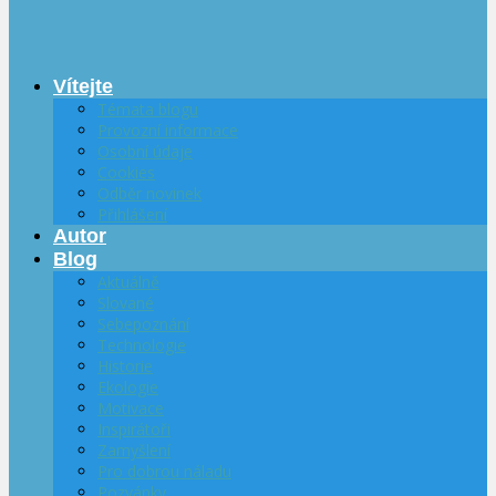
Vítejte
Témata blogu
Provozní informace
Osobní údaje
Cookies
Odběr novinek
Přihlášení
Autor
Blog
Aktuálně
Slované
Sebepoznání
Technologie
Historie
Ekologie
Motivace
Inspirátoři
Zamyšlení
Pro dobrou náladu
Pozvánky