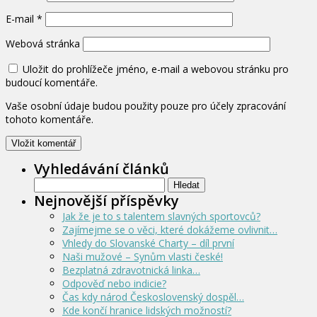
E-mail
*
Webová stránka
Uložit do prohlížeče jméno, e-mail a webovou stránku pro
budoucí komentáře.
Vaše osobní údaje budou použity pouze pro účely zpracování
tohoto komentáře.
Vyhledávání článků
Vyhledávání
Nejnovější příspěvky
Jak že je to s talentem slavných sportovců?
Zajímejme se o věci, které dokážeme ovlivnit…
Vhledy do Slovanské Charty – díl první
Naši mužové – Synům vlasti české!
Bezplatná zdravotnická linka…
Odpověď nebo indicie?
Čas kdy národ Československý dospěl…
Kde končí hranice lidských možností?