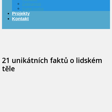
Zajímavosti
Psaná tvorba
Projekty
Kontakt
21 unikátních faktů o lidském
těle