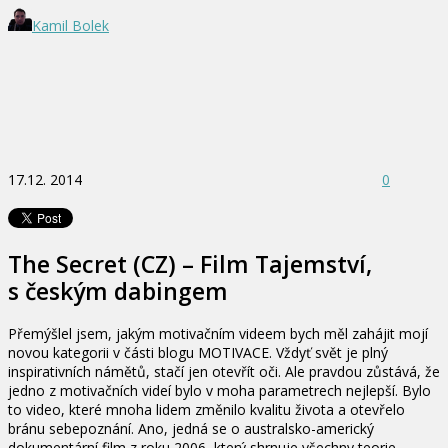
Kamil Bolek
17.12. 2014
0
The Secret (CZ) – Film Tajemství,
s českým dabingem
Přemýšlel jsem, jakým motivačním videem bych měl zahájit mojí
novou kategorii v části blogu MOTIVACE. Vždyť svět je plný
inspirativních námětů, stačí jen otevřít oči. Ale pravdou zůstává, že
jedno z motivačních videí bylo v moha parametrech nejlepší. Bylo
to video, které mnoha lidem změnilo kvalitu života a otevřelo
bránu sebepoznání. Ano, jedná se o australsko-americký
dokumentární film z roku 2006, který shrnuje všechny teorie