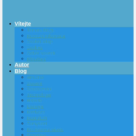
Vítejte
Témata blogu
Provozní informace
Osobní údaje
Cookies
Odběr novinek
Přihlášení
Autor
Blog
Aktuálně
Slované
Sebepoznání
Technologie
Historie
Ekologie
Motivace
Inspirátoři
Zamyšlení
Pro dobrou náladu
Pozvánky