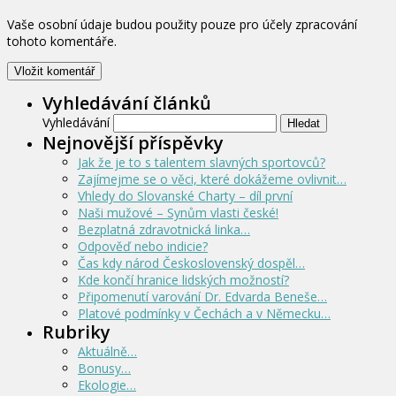
Vaše osobní údaje budou použity pouze pro účely zpracování
tohoto komentáře.
Vyhledávání článků
Vyhledávání
Nejnovější příspěvky
Jak že je to s talentem slavných sportovců?
Zajímejme se o věci, které dokážeme ovlivnit…
Vhledy do Slovanské Charty – díl první
Naši mužové – Synům vlasti české!
Bezplatná zdravotnická linka…
Odpověď nebo indicie?
Čas kdy národ Československý dospěl…
Kde končí hranice lidských možností?
Připomenutí varování Dr. Edvarda Beneše…
Platové podmínky v Čechách a v Německu…
Rubriky
Aktuálně…
Bonusy…
Ekologie…