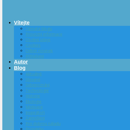
Vítejte
Témata blogu
Provozní informace
Osobní údaje
Cookies
Odběr novinek
Přihlášení
Autor
Blog
Aktuálně
Slované
Sebepoznání
Technologie
Historie
Ekologie
Motivace
Inspirátoři
Zamyšlení
Pro dobrou náladu
Pozvánky