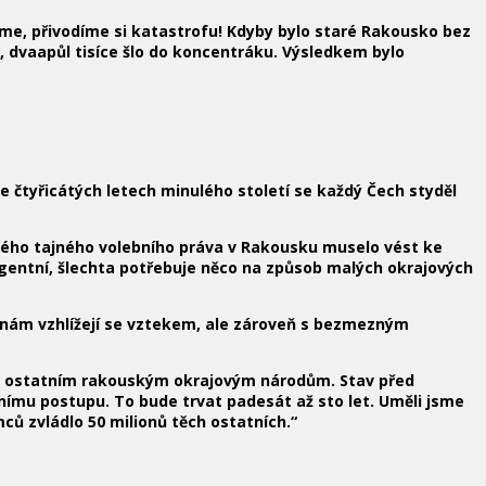
me, přivodíme si katastrofu! Kdyby bylo staré Rakousko bez
, dvaapůl tisíce šlo do koncentráku. Výsledkem bylo
e čtyřicátých letech minulého století se každý Čech styděl
ovného tajného volebního práva v Rakousku muselo vést ke
ligentní, šlechta potřebuje něco na způsob malých okrajových
s k nám vzhlížejí se vztekem, ale zároveň s bezmezným
azeni ostatním rakouským okrajovým národům. Stav před
ímu postupu. To bude trvat padesát až sto let. Uměli jsme
ců zvládlo 50 milionů těch ostatních.“