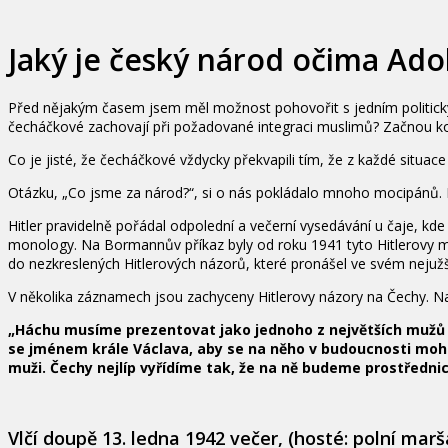
Jaký je český národ očima Adol
Před nějakým časem jsem měl možnost pohovořit s jedním politickým
čecháčkové zachovají při požadované integraci muslimů? Začnou k
Co je jisté, že čecháčkové vždycky překvapili tím, že z každé situac
Otázku, „Co jsme za národ?“, si o nás pokládalo mnoho mocipánů. 
Hitler pravidelně pořádal odpolední a večerní vysedávání u čaje, kd
monology. Na Bormannův příkaz byly od roku 1941 tyto Hitlerovy
do nezkreslených Hitlerových názorů, které pronášel ve svém nejuž
V několika záznamech jsou zachyceny Hitlerovy názory na Čechy. Např
„Háchu musíme prezentovat jako jednoho z největších mužů
se jménem krále Václava, aby se na něho v budoucnosti mohl
muži. Čechy nejlíp vyřídíme tak, že na ně budeme prostředn
Vlčí doupě 13. ledna 1942 večer, (hosté: polní mar