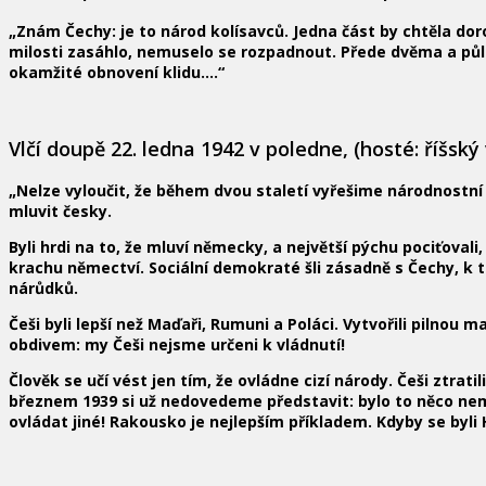
„Znám Čechy: je to národ kolísavců. Jedna část by chtěla 
milosti zasáhlo, nemuselo se rozpadnout. Přede dvěma a půl 
okamžité obnovení klidu….“
Vlčí doupě 22. ledna 1942 v poledne, (hosté: říšsk
„Nelze vyloučit, že během dvou staletí vyřešime národnostní
mluvit česky.
Byli hrdi na to, že mluví německy, a největší pýchu pociťov
krachu němectví. Sociální demokraté šli zásadně s Čechy, k 
nárůdků.
Češi byli lepší než Maďaři, Rumuni a Poláci. Vytvořili pilno
obdivem: my Češi nejsme určeni k vládnutí!
Člověk se učí vést jen tím, že ovládne cizí národy. Češi ztr
březnem 1939 si už nedovedeme představit: bylo to něco nem
ovládat jiné! Rakousko je nejlepším příkladem. Kdyby se byli