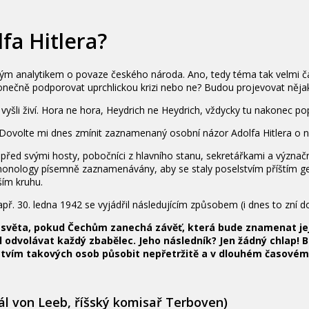
fa Hitlera?
 analytikem o povaze českého národa. Ano, tedy téma tak velmi čast
onečně podporovat uprchlickou krizi nebo ne? Budou projevovat něj
e vyšli živí. Hora ne hora, Heydrich ne Heydrich, vždycky tu nakonec p
Dovolte mi dnes zmínit zaznamenaný osobní názor Adolfa Hitlera o n
e před svými hosty, pobočníci z hlavního stanu, sekretářkami a význa
 monology písemně zaznamenávány, aby se staly poselstvím příštím
ším kruhu.
. 30. ledna 1942 se vyjádřil následujícím způsobem (i dnes to zní do
 světa, pokud Čechům zanechá závěť, která bude znamenat je
 odvolávat každý zbabělec. Jeho následník? Jen žádný chlap! 
ictvím takových osob působit nepřetržitě a v dlouhém časovém
šál von Leeb, říšský komisař Terboven)