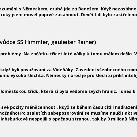
dorozumění s Německem, druhá jde za Benešem. Když nezasáhne
roky jsem musel poprvé zasáhnout. Devět lidí bylo zastřeleno
ý vůdce SS Himmler, gauleiter Rainer)
 problémy. Na začátku třicetileté války k tomu málem došlo. V
ali, když byli považováni za Vídeňáky. Zavedení všeobecného r
tomu vysoká šlechta. Německý národ je pro šlechtu příliš inte
u maloměstskou třídu, která si byla vědoma svých hranic. I dne
atili své pocity méněcennosti, když se během času cítili nadř
ožného! Po staletích sebepozorování se musíme naučit aktivn
 Habsburkové nespojili s opačnou stranou, tak by 9 milionů Něm