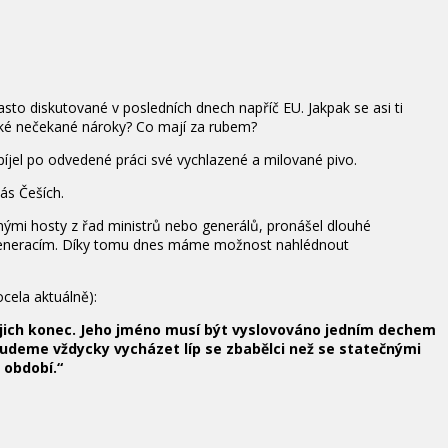
o diskutované v posledních dnech napříč EU. Jakpak se asi ti
aké nečekané nároky? Co mají za rubem?
opíjel po odvedené práci své vychlazené a milované pivo.
ás Češích.
čnými hosty z řad ministrů nebo generálů, pronášel dlouhé
 generacím. Díky tomu dnes máme možnost nahlédnout
cela aktuálně):
jich konec. Jeho jméno musí být vyslovováno jedním dechem
Budeme vždycky vycházet líp se zbabělci než se statečnými
 období.“