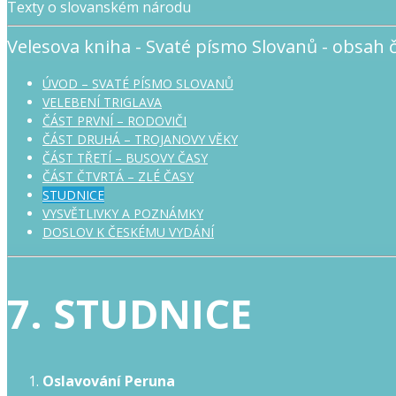
Texty o slovanském národu
Velesova kniha - Svaté písmo Slovanů - obsah č
ÚVOD – SVATÉ PÍSMO SLOVANŮ
VELEBENÍ TRIGLAVA
ČÁST PRVNÍ – RODOVIČI
ČÁST DRUHÁ – TROJANOVY VĚKY
ČÁST TŘETÍ – BUSOVY ČASY
ČÁST ČTVRTÁ – ZLÉ ČASY
STUDNICE
VYSVĚTLIVKY A POZNÁMKY
DOSLOV K ČESKÉMU VYDÁNÍ
7. STUDNICE
Oslavování Peruna