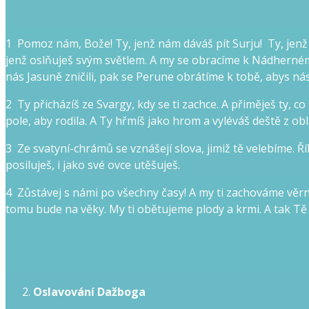
1 Pomoz nám, Bože! Ty, jenž nám dáváš pít Surju! Ty, jenž
jenž oslňuješ svým světlem. A my se obracíme k Nádhernému,
nás Jasuně zničili, pak se Perune obrátíme k tobě, abys nás
2 Ty přicházíš ze Svargy, kdy se ti zachce. A přiměješ ty, c
pole, aby rodila. A Ty hřmíš jako hrom a vyléváš deště z obl
3 Ze svatyní-chrámů se vznášejí slova, jimiž tě vele­bíme. 
posiluješ, i jako své ov­ce utěšuješ.
4 Zůstávej s námi po všechny časy! A my ti zachová­me věrn
tomu bude na věky. My ti obětujeme plody a krmi. A tak T
Oslavování Dažboga