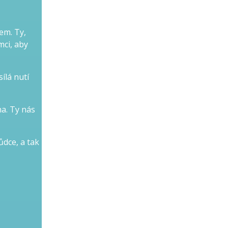
em. Ty,
mci, aby
ílá nutí
ha. Ty nás
ůdce, a tak