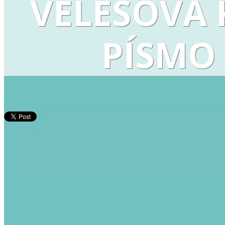
VELESOVA 
PÍSMO