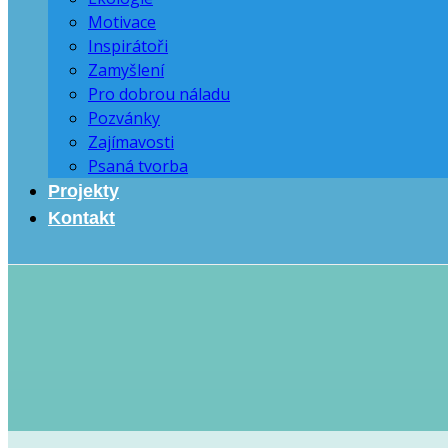
Motivace
Inspirátoři
Zamyšlení
Pro dobrou náladu
Pozvánky
Zajímavosti
Psaná tvorba
Projekty
Kontakt