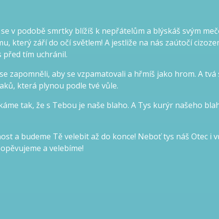
 se v podobě smrtky blížíš k nepřátelům a blýskáš svým meč
 který září do očí světlem! A jestliže na nás zaútočí cizoze
 před tím uchránil.
o se zapomněli, aby se vzpamatovali a hřmíš jako hrom. A tvá s
aků, která plynou podle tvé vůle.
Říkáme tak, že s Tebou je naše blaho. A Tys kurýr našeho bla
ost a budeme Tě velebit až do konce! Ne­boť tys náš Otec i v
ě opěvujeme a velebíme!